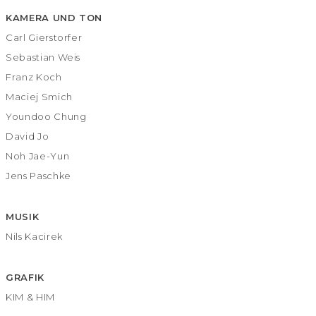
KAMERA UND TON
Carl Gierstorfer
Sebastian Weis
Franz Koch
Maciej Smich
Youndoo Chung
David Jo
Noh Jae-Yun
Jens Paschke
MUSIK
Nils Kacirek
GRAFIK
KIM & HIM