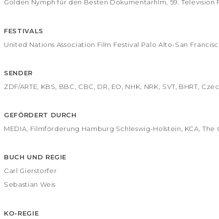
Golden Nymph für den Besten Dokumentarfilm, 59. Television 
FESTIVALS
United Nations Association Film Festival Palo Alto-San Francis
SENDER
ZDF/ARTE, KBS, BBC, CBC, DR, EO, NHK, NRK, SVT, BHRT, Czech 
GEFÖRDERT DURCH
MEDIA, Filmförderung Hamburg Schleswig-Holstein, KCA, The 
BUCH UND REGIE
Carl Gierstorfer
Sebastian Weis
KO-REGIE