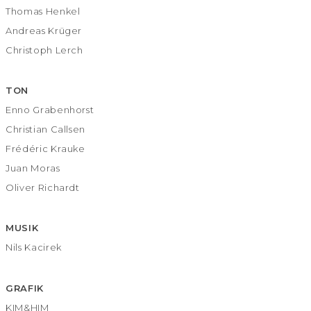
Thomas Henkel
Andreas Krüger
Christoph Lerch
TON
Enno Grabenhorst
Christian Callsen
Frédéric Krauke
Juan Moras
Oliver Richardt
MUSIK
Nils Kacirek
GRAFIK
KIM&HIM