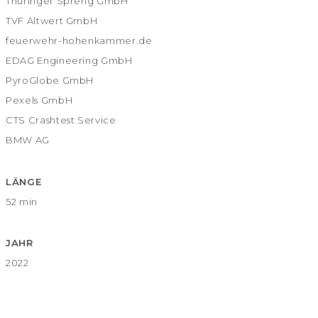
Thüringer Spreng GmbH
TVF Altwert GmbH
feuerwehr-hohenkammer.de
EDAG Engineering GmbH
PyroGlobe GmbH
Pexels GmbH
CTS Crashtest Service
BMW AG
LÄNGE
52 min
JAHR
2022